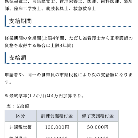
保健福祉士、言語聴覚士、管理栄養士、医師、歯科医師、薬剤
師、臨床工学技士、義肢装具士、救急救命士
支給期間
修業期間の全期間(上限4年間、ただし准看護士から正看護師の
資格を取得する場合は上限3年間)
支給額
申請者や、同一の世帯員の市県民税により次の支給額になりま
す。
※最終学年(12か月)は4万円加算あり。
表：支給額
区分
訓練促進給付金
修了支援給付金
非課税世帯
100,000円
50,000円