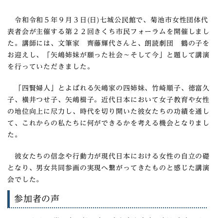
令和令和５年９月３日(日)七城公民館で、菊池市女性団体代
表者会が主催する第２２回きくち市民フォーラムを開催しまし
た。講師には、文筆家 齊藤輝代さんと、朗読劇団 鶴の子を
お迎えし、「矢嶋姉妹が願った社会～そして今」と題して講演
を行っていただきました。
「四賢婦人」とよばれる矢嶋家の四姉妹、竹崎順子、徳富久
子、横井つせ子、矢嶋楫子。近代日本において女子教育や女性
の地位向上に尽力し、時代を切り開いた彼女たちの功績を通し
て、これからの私たちに何ができるかを考える機会となりまし
た。
彼女たちの信念や行動力が現代日本における女性の自立の礎
となり、男女共同参画の実現へ繋がってきたものと感じた講演
会でした。
参加者の声