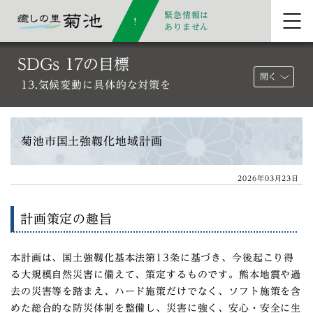
緊急情報は
ありません
SDGs 17の目標
開く
13.気候変動に具体的な対策を
菊池市国土強靱化地域計画
2026年03月23日
計画策定の趣旨
本計画は、国土強靱化基本法第13条に基づき、今後起こり得
る大規模自然災害に備えて、策定するものです。熊本地震や過
去の災害等を踏まえ、ハード施策だけでなく、ソフト施策を含
めた総合的な防災体制を整備し、災害に強く、安心・安全に生