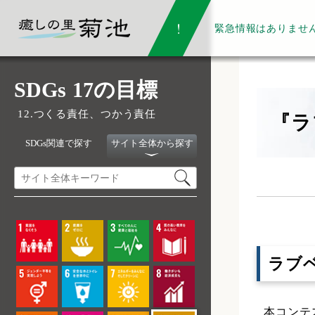
緊急情報は
ありませ
SDGs 17の目標
12.つくる責任、つかう責任
『ラ
SDGs関連で探す
サイト全体から探す
ラブベ
本コンテ