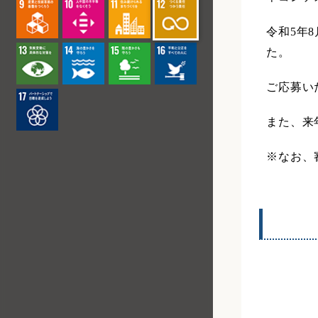
令和5年
た。
ご応募い
また、来
※なお、