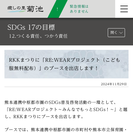
緊急情報は
ありません
SDGs 17の目標
開く
12.つくる責任、つかう責任
RKKまつりに「RE:WEARプロジェクト（こども
服無料配布）」のブースを出店します！
2024年11月29日
熊本連携中枢都市圏のSDGs普及啓発活動の一環として、
『RE:WEARプロジェクト～みんなでもっとSDGs！～』
と題
し、RKKまつりにブースを出店します。
ブースでは、熊本連携中枢都市圏の市町村や熊本市立保育園・