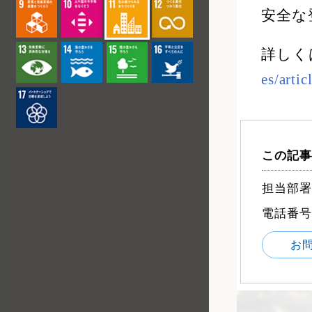
安全な
詳しく
es/arti
この記事
担当部署
電話番号：0
お