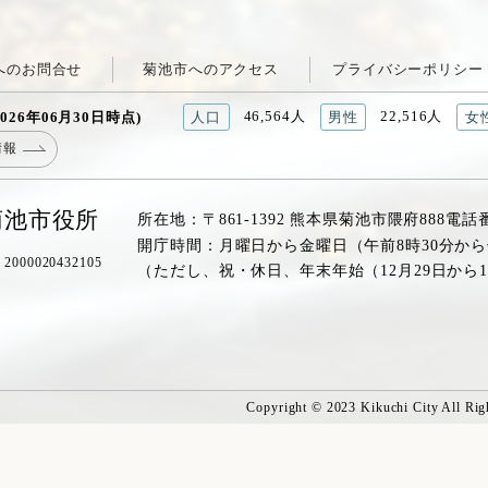
へのお問合せ
菊池市へのアクセス
プライバシーポリシー
46,564人
22,516人
026年06月30日時点)
人口
男性
女
情報
菊池市役所
所在地：〒861-1392 熊本県菊池市隈府888
電話
開庁時間：月曜日から金曜日（午前8時30分から
00020432105
（ただし、祝・休日、年末年始（12月29日から
Copyright © 2023 Kikuchi City All Rig