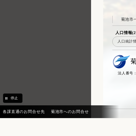
菊池市
人口情報(2
人口統計
法人番号：20
停止
各課直通のお問合せ先
菊池市へのお問合せ