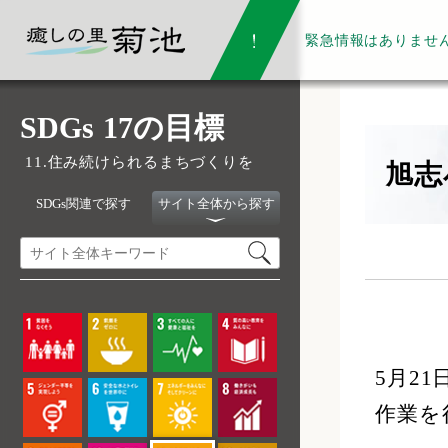
緊急情報は
ありませ
SDGs 17の目標
11.住み続けられるまちづくりを
旭志
SDGs関連で探す
サイト全体から探す
5月2
作業を