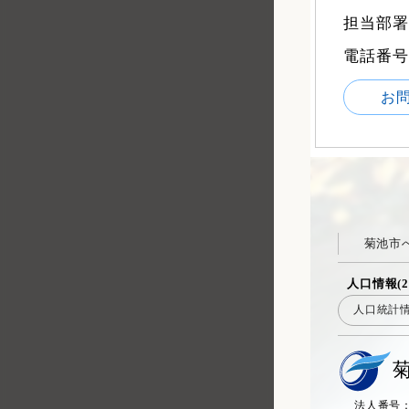
担当部署
電話番号：0
お
菊池市
人口情報(2
人口統計
法人番号：20