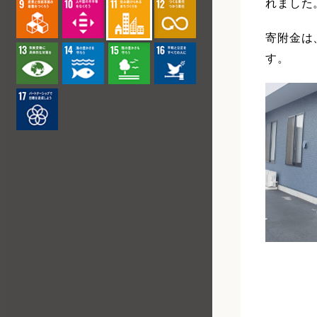
れました
寄附金は
す。