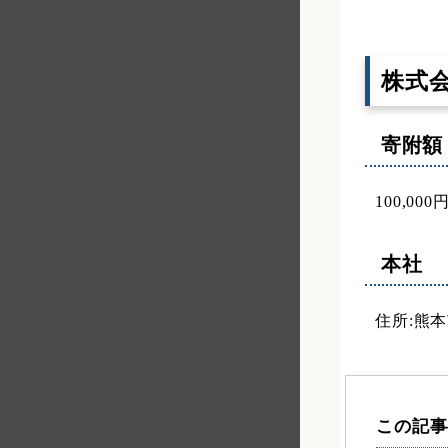
株式
寄附額
100,000
本社
住所:熊本
この記事