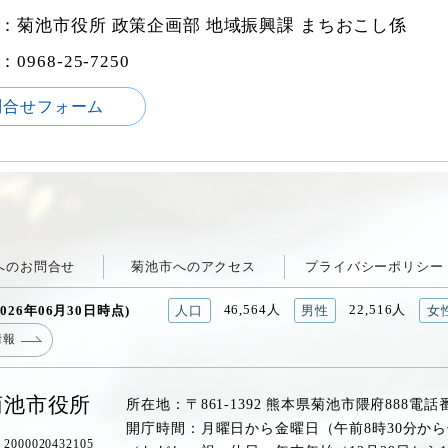
：菊池市役所 政策企画部 地域振興課 まちおこし係
968-25-7250
問合せフォーム
へのお問合せ
菊池市へのアクセス
プライバシーポリシー
46,564人
22,516人
026年06月30日時点)
人口
男性
女
情報
菊池市役所
所在地：〒861-1392 熊本県菊池市隈府888
電話
開庁時間：月曜日から金曜日（午前8時30分から
00020432105