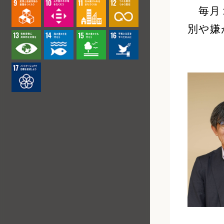
毎月１
別や嫌