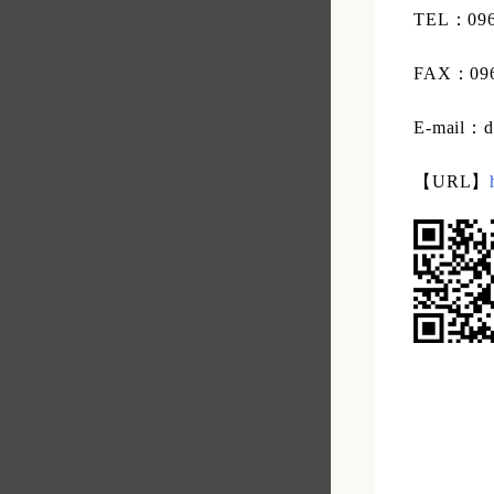
TEL：0
FAX：096
E-mail：da
【URL】