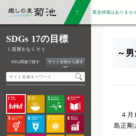
緊急情報は
ありませ
SDGs 17の目標
1.貧困をなくそう
～男
SDGs関連で探す
サイト全体から探す
４月1
島正剛