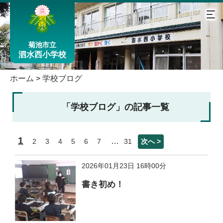
菊池市立
泗水西小学校
ホーム
>
学校ブログ
「学校ブログ」の記事一覧
1
…
2
3
4
5
6
7
31
次へ >
2026年01月23日 16時00分
書き初め！