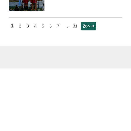
1
…
2
3
4
5
6
7
31
次へ >
菊池市立泗水西小学校 熊本県菊池市泗水町田島333番地 電話番号：0968-38-
2453 ファックス番号：0968-38-5295
© Shisuinishi Elementary school. All Rights Reserved.