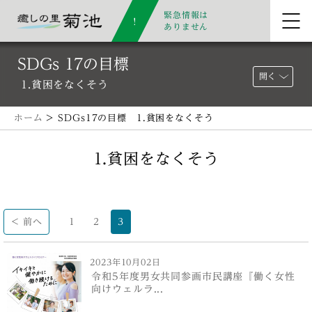
緊急情報は
ありません
SDGs 17の目標
開く
1.貧困をなくそう
ホーム
> SDGs17の目標 1.貧困をなくそう
1.貧困をなくそう
< 前へ
1
2
3
2023年10月02日
令和5年度男女共同参画市民講座『働く女性
向けウェルラ...