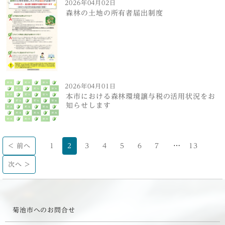
2026年04月02日
森林の土地の所有者届出制度
2026年04月01日
本市における森林環境譲与税の活用状況をお
知らせします
…
< 前へ
1
2
3
4
5
6
7
13
次へ >
菊池市へのお問合せ