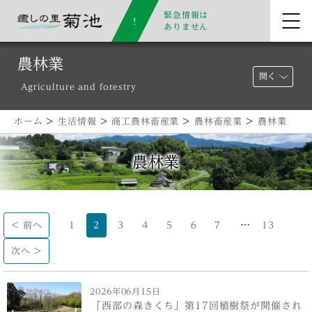
緊急情報は
ありません
農林業
開く
Agriculture and forestry
ホーム
>
生活情報
>
商工農林畜産業
>
農林畜産業
>
農林業
農林業
…
< 前へ
1
2
3
4
5
6
7
13
次へ >
2026年06月15日
「西部の森きくち」第17回植樹祭が開催され