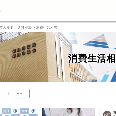
ん
市の概要
>
各種相談
>
消費生活相談
消費生活相
3
4
次へ >