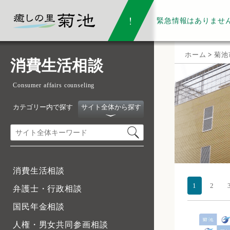
緊急情報は
ありませ
ホーム
>
菊池
消費生活相談
Consumer affairs counseling
カテゴリー内で探す
サイト全体から探す
消費生活相談
1
2
弁護士・行政相談
国民年金相談
人権・男女共同参画相談