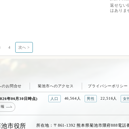
返せない
はありま
3
4
次へ >
へのお問合せ
菊池市へのアクセス
プライバシーポリシー
46,564人
22,516人
026年06月30日時点)
人口
男性
女
情報
菊池市役所
所在地：〒861-1392 熊本県菊池市隈府888
電話