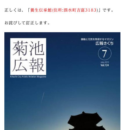
正しくは、「
養生伝承館(住所:泗水町吉富3183
)」です。
お詫びして訂正します。