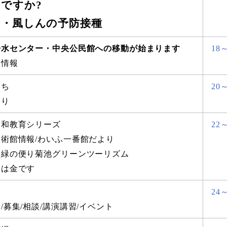
ですか?
ん・風しんの予防接種
浄水センター・中央公民館への移動が始まります
18
金情報
くち
20
より
同和教育シリーズ
22～
術館情報/わいふ一番館だより
と緑の便り菊池グリーンツーリズム
ちは金です
う
24
/募集/相談/講演講習/イベント