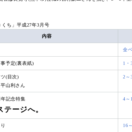
きくち」平成27年3月号
内容
ジ
全ペ
事予定(裏表紙)
1・3
ツ(目次)
2～
 平山利さん
周年記念特集
4～
ステージへ。
より
16～