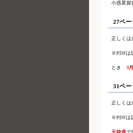
小惑星探
27ペ
正しくは
※PDF
とき
3
31ペ
正しくは
※PDF
元校長
で