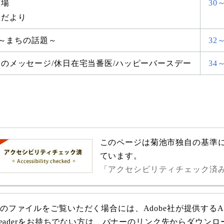
広場
30
子だより
CS～まちの話題～
32～
のメッセージ/休日在宅当番医/ハッピーバースデー
34
このページは菊池市独自の基準
ています。
「アクセシビリティチェック済
式のファイルをご覧いただく場合には、Adobe社が提供するAdob
e Readerをお持ちでない方は、バナーのリンク先からダウン