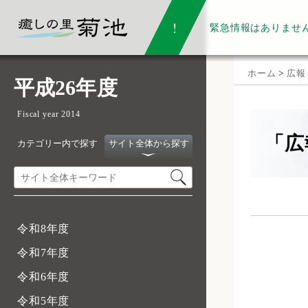
緊急情報は
ありませ
ホーム
>
広報
平成26年度
Fiscal year 2014
「広
カテゴリー内で探す
サイト全体から探す
令和8年度
令和7年度
令和6年度
令和5年度