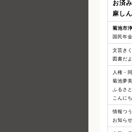
お済み
麻し
菊池市
国民年
文芸き
図書だ
人権・
菊池夢美
ふるさ
こんに
情報つ
お知らせ