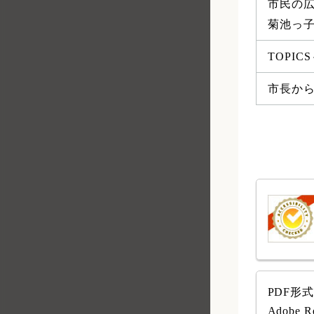
市民の
菊池っ
TOPI
市長から
PDF形
Adob