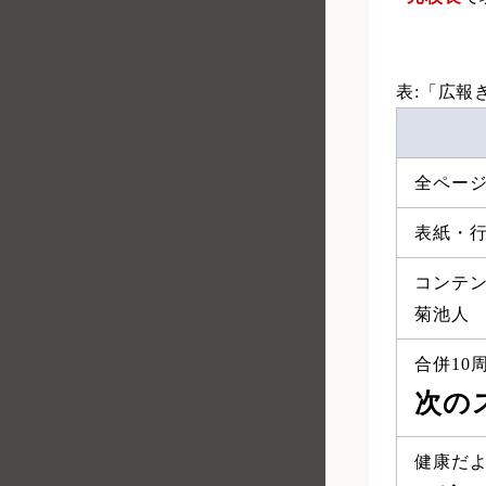
表:「広報
全ペー
表紙・行
コンテン
菊池人
合併10
次の
健康だ