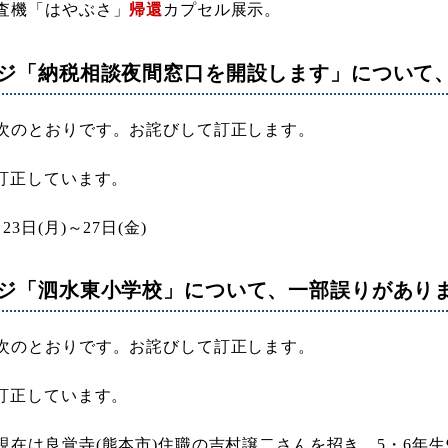
査機「はやぶさ」
帰還
カプセル展示。
ージ「納税相談夜間窓口を開設します」について
次のとおりです。お詫びして訂正します。
は訂正しています。
月
23日(月)～27日(金)
ージ「泗水東小学校」について、一部誤りがあり
次のとおりです。お詫びして訂正します。
は訂正しています。
現在は良覚寺(熊本市)住職の吉村譲二さんを招き、5・6年