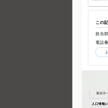
この
担当部
電話
菊池市
人口情報(2