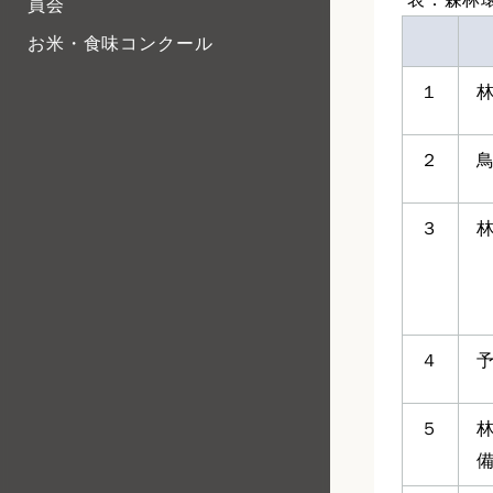
員会
お米・食味コンクール
１
２
３
４
５