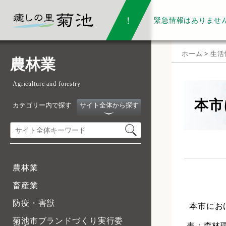
緊急情報は
ありませ
ホーム
>
生活
農林業
Agriculture and forestry
本市
カテゴリー内で探す
サイト全体から探す
農林業
畜産業
防疫・害獣
本市にお
菊池市ブランドづくり実行委
表：森林