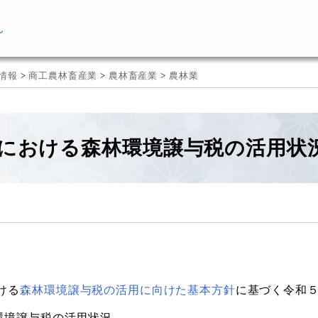
ん
情報
>
商工農林畜産業
>
農林畜産業
>
農林業
における森林環境譲与税の活用状
ける
森林環境譲与税の活用に向けた基本方針
に基づく令和
環境譲与税の活用状況