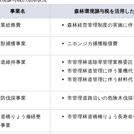
事業名
森林環境譲与税を活用し
林業総務費
森林経営管理制度の実施に伴
鳥獣捕獲事業
ニホンジカ捕獲報償費
林道維持事業
市管理林道除草管理業務委託
市管理林道管理に伴う重機代
市管理林道管理に伴う材料代
予防伐採事業
市管理道路沿いの危険木伐
林道橋りょう修繕整
市管理林道橋橋りょう長寿命
備事業