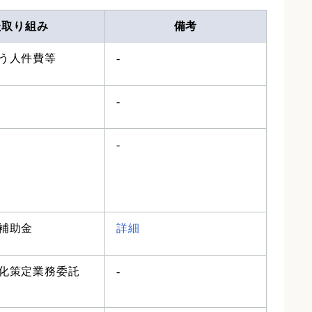
た取り組み
備考
う人件費等
-
-
-
採補助金
詳細
化策定業務委託
-