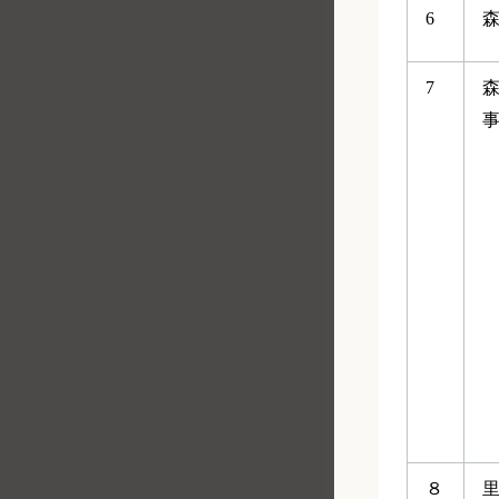
6
7
８