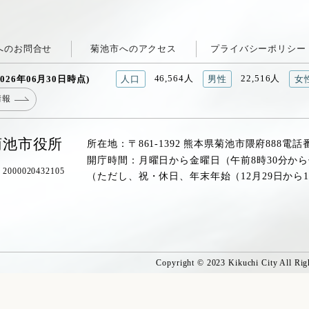
へのお問合せ
菊池市へのアクセス
プライバシーポリシー
46,564人
22,516人
026年06月30日時点)
人口
男性
女
情報
菊池市役所
所在地：〒861-1392 熊本県菊池市隈府888
電話
開庁時間：月曜日から金曜日（午前8時30分から
00020432105
（ただし、祝・休日、年末年始（12月29日から
Copyright © 2023 Kikuchi City All Rig