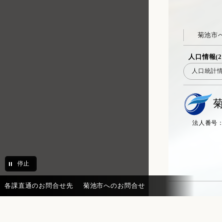
菊池市
人口情報(2
人口統計
法人番号：20
停止
各課直通のお問合せ先
菊池市へのお問合せ