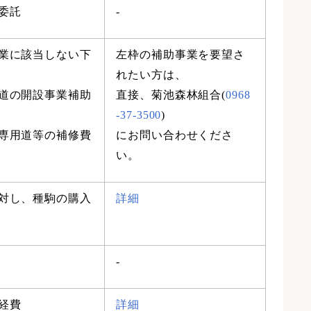
委託
-
業に該当しない下
左枠の補助事業を要望さ
れたい方は、
道の開設事業補助
直接、菊池森林組合(
0968
-37-3500
)
専用道等の補修費
にお問い合わせくださ
い。
対し、種駒の購入
詳細
-
経費
詳細