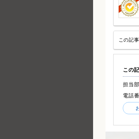
この記
この
担当部
電話