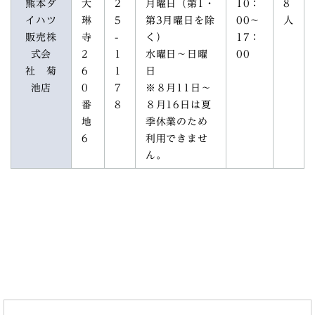
熊本ダ
大
2
月曜日（第1・
10：
8
イハツ
琳
5
第3月曜日を除
00～
人
販売株
寺
-
く）
17：
式会
2
1
水曜日～日曜
00
社 菊
6
1
日
池店
0
7
※８月11日～
番
8
８月16日は夏
地
季休業のため
6
利用できませ
ん。