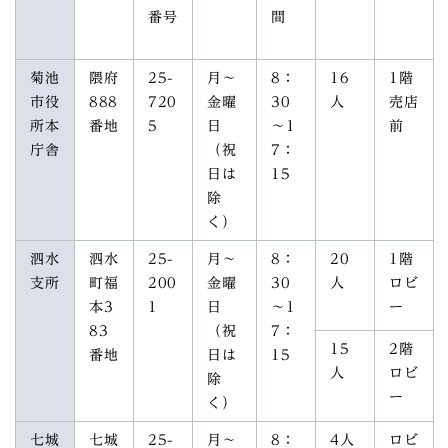
番号
間
菊池
隈府
25-
月～
8：
16
1階
市役
888
720
金曜
30
人
売店
所本
番地
5
日
～1
前
庁舎
（祝
7：
日は
15
除
く）
泗水
泗水
25-
月～
8：
20
1階
支所
町福
200
金曜
30
人
ロビ
本3
1
日
～1
ー
83
（祝
7：
15
2階
番地
日は
15
人
ロビ
除
ー
く）
七城
七城
25-
月～
8：
4人
ロビ