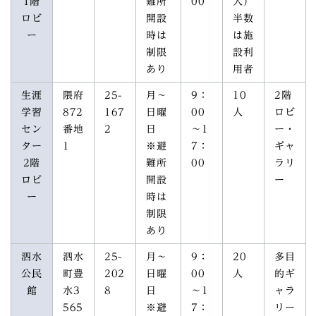
1階
難所
00
人）
ロビ
開設
半数
ー
時は
は施
制限
設利
あり
用者
生涯
隈府
25-
月～
9：
10
2階
学習
872
167
日曜
00
人
ロビ
セン
番地
2
日
～1
ー・
ター
1
※避
7：
ギャ
2階
難所
00
ラリ
ロビ
開設
ー
ー
時は
制限
あり
泗水
泗水
25-
月～
9：
20
多目
公民
町豊
202
日曜
00
人
的ギ
館
水3
8
日
～1
ャラ
565
※避
7：
リー