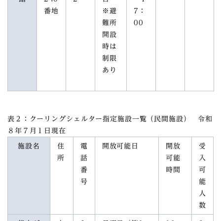
番地
※避
7：
難所
00
開設
時は
制限
あり
表２：クーリングシェルター指定施設一覧（民間施設） 令和
８年７月１日現在
施設名
住
電
開放可能日
開放
受
所
話
可能
入
番
時間
可
号
能
人
数