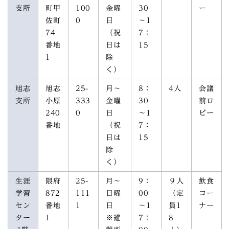
支所
町甲
100
金曜
30
ー
佐町
0
日
～1
74
（祝
7：
番地
日は
15
1
除
く）
旭志
旭志
25-
月～
8：
4人
会議
支所
小原
333
金曜
30
前ロ
240
0
日
～1
ビー
番地
（祝
7：
日は
15
除
く）
生涯
隈府
25-
月～
9：
９人
飲食
学習
872
111
日曜
00
（定
コー
セン
番地
1
日
～1
員1
ナー
ター
1
※避
7：
8