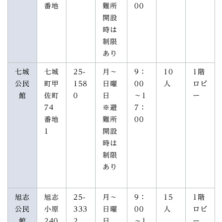
番地
難所
00
開設
時は
制限
あり
七城
七城
25-
月～
9：
10
1階
公民
町甲
158
日曜
00
人
ロビ
館
佐町
0
日
～1
ー
74
※避
7：
番地
難所
00
1
開設
時は
制限
あり
旭志
旭志
25-
月～
9：
15
1階
公民
小原
333
日曜
00
人
ロビ
館
240
2
日
～1
ー