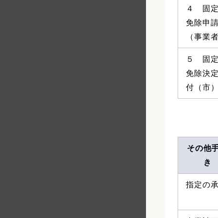
４ 固
免除申
（事業
５ 固
免除決
付（市
その他
き
指定の