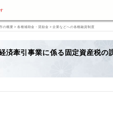
す
市の概要
>
各種補助金・奨励金
>
企業などへの各種融資制度
経済牽引事業に係る固定資産税の