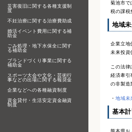
菊池市で
災害復旧に関する各種支援制
度
税の課税
不妊治療に関する治療費助成
地域未
婚活イベント費用に関する補
助金
企業立地
ごみ処理・地下水保全に関す
る補助金
未来投資
ブランドづくり事業に関する
補助金
この法律
経済牽引
スポーツ大会や文化・芸術行
事などの出場に関する報奨金
の非製造
企業などへの各種融資制度
・
地域未
資金貸付・生活安定資金融資
制度
基本計
奨学金
小中学校のICT教育に関する補
助金
熊本県お