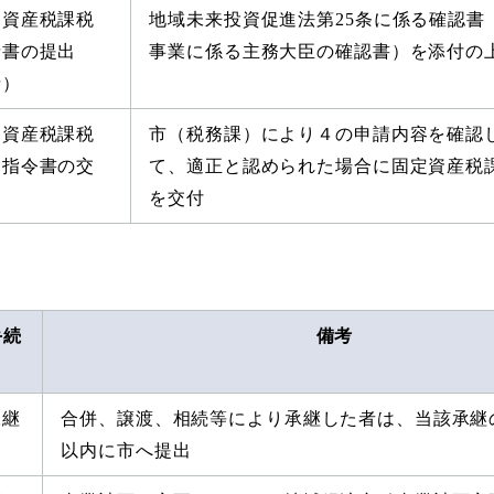
定資産税課税
地域未来投資促進法第25条に係る確認書
請書の提出
事業に係る主務大臣の確認書）を添付の
者）
定資産税課税
市（税務課）により４の申請内容を確認
定指令書の交
て、適正と認められた場合に固定資産税
）
を交付
手続
備考
承継
合併、譲渡、相続等により承継した者は、当該承継の
以内に市へ提出