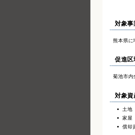
対象事
熊本県に
促進区
菊池市内
対象資
土地
家屋
償却