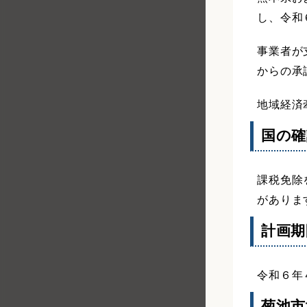
し、令和
その他補助金・奨励金
事業者が
からの承
地域経済
国の確
課税免除
がありま
計画期
令和６年
菊池市