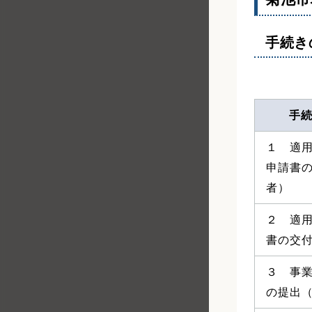
手続き
手
１ 適
申請書
者）
２ 適
書の交
３ 事
の提出