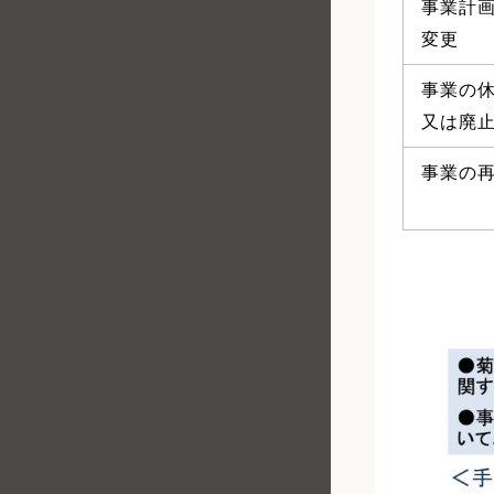
事業計
変更
事業の
又は廃
事業の