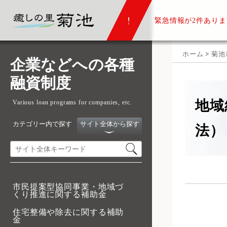
緊急情報が
2件ありま
ホーム
>
菊池
企業などへの各種
融資制度
地域
Various loan programs for companies, etc.
カテゴリー内で探す
サイト全体から探す
法）
市民提案型協同事業・地域づ
くり推進に関する補助金
住宅整備や除去に関する補助
金