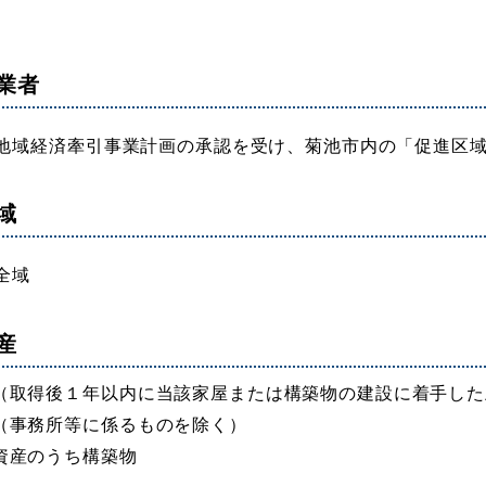
業者
地域経済牽引事業計画の承認を受け、菊池市内の「促進区
域
全域
産
（取得後１年以内に当該家屋または構築物の建設に着手した
（事務所等に係るものを除く）
資産のうち構築物