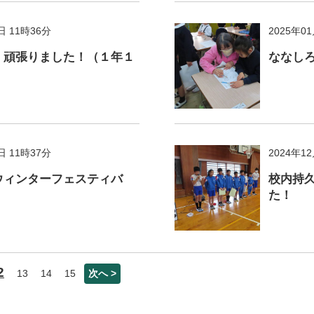
日 11時36分
2025年0
、頑張りました！（１年１
ななし
日 11時37分
2024年1
ウィンターフェスティバ
校内持
た！
2
13
14
15
次へ >