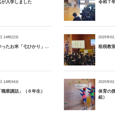
名が入学しました
令和７
日 14時22分
2025年0
ったお米「七ひかり」...
租税教
日 14時34分
2025年0
「職業講話」（６年生）
体育の
組）