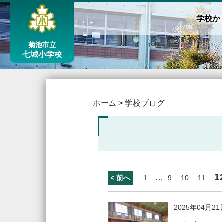
学校か
菊池市立
七城小学校
ホーム
>
学校ブログ
1
…
< 前へ
1
9
10
11
2025年04月21