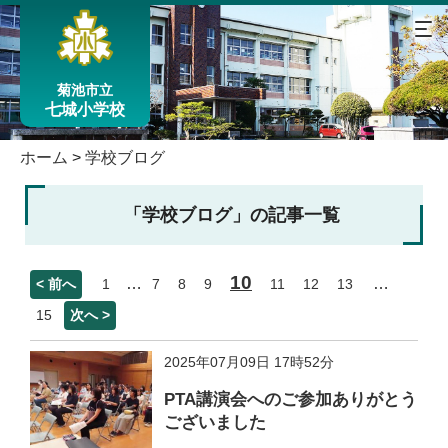
菊池市立
七城小学校
ホーム
>
学校ブログ
「学校ブログ」の記事一覧
10
…
…
< 前へ
1
7
8
9
11
12
13
15
次へ >
2025年07月09日 17時52分
PTA講演会へのご参加ありがとう
ございました