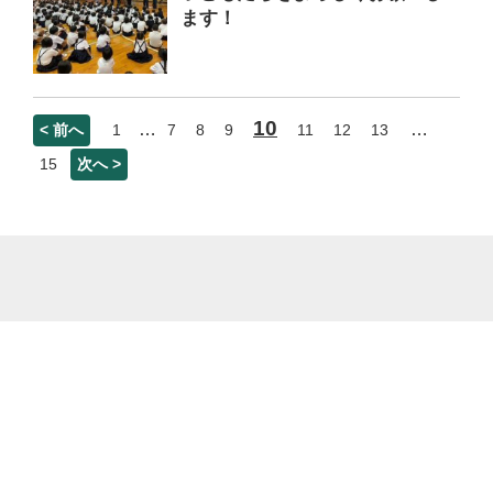
ます！
10
…
…
< 前へ
1
7
8
9
11
12
13
15
次へ >
菊池市立七城小学校 熊本県菊池市七城町甲佐町33番地 電話番号：0968-25-