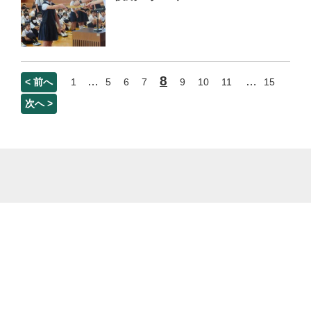
8
…
…
< 前へ
1
5
6
7
9
10
11
15
次へ >
菊池市立七城小学校 熊本県菊池市七城町甲佐町33番地 電話番号：0968-25-