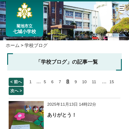
菊池市立
七城小学校
ホーム
>
学校ブログ
「学校ブログ」の記事一覧
8
…
…
< 前へ
1
5
6
7
9
10
11
15
次へ >
2025年11月13日 14時22分
ありがとう！