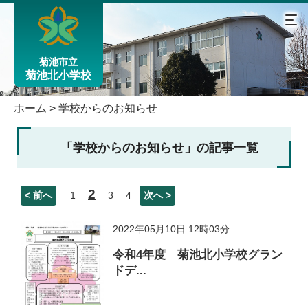
菊池市立
菊池北小学校
ホーム
>
学校からのお知らせ
「学校からのお知らせ」の記事一覧
2
< 前へ
1
3
4
次へ >
2022年05月10日 12時03分
令和4年度 菊池北小学校グラン
ドデ...