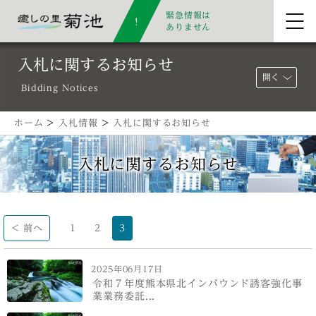
緊急情報は
ありません
入札に関するお知らせ
開く
Bidding Notices
ホーム
>
入札情報
>
入札に関するお知らせ
入札に関するお知らせ
< 前へ
1
2
3
2025年06月17日
令和７年度熊本県北インバウンド誘客強化事
業業務委託...