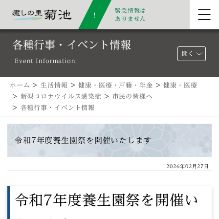
緊急情報は
ありません
各種行事・イベント情報
開く
Event Information
ホーム
>
生活情報
>
健康・医療・戸籍・年金
>
健康・医療
>
新型コロナウイルス感染症
>
市民の皆様へ
>
各種行事・イベント情報
令和7年度養生園祭を開催いたします
2026年02月27日
令和7年度養生園祭を開催い