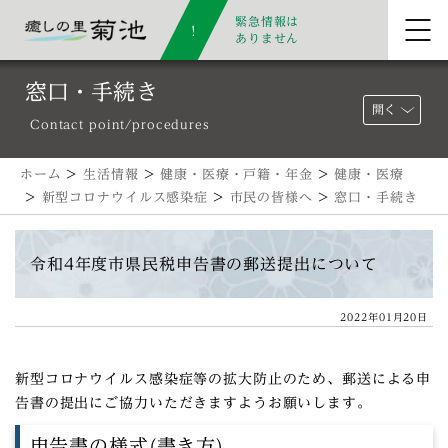
緊急情報は
ありません
窓口・手続き
開く
Contact point/procedures
ホーム
>
生活情報
>
健康・医療・戸籍・年金
>
健康・医療
>
新型コロナウイルス感染症
>
市民の皆様へ
>
窓口・手続き
令和4年度市県民税申告書の郵送提出について
2022年01月20日
新型コロナウイルス感染症等の拡大防止のため、郵送による申
告書の提出にご協力いただきますようお願いします。
申告書の様式(書き方)