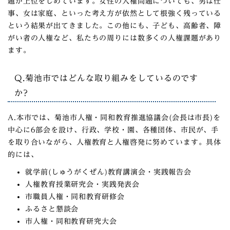
題が上位をしめています。女性の人権問題についても、男は仕
事、女は家庭、といった考え方が依然として根強く残っている
という結果が出てきました。この他にも、子ども、高齢者、障
がい者の人権など、私たちの周りには数多くの人権課題があり
ます。
Q.菊池市ではどんな取り組みをしているのです
か?
A.本市では、菊池市人権・同和教育推進協議会(会長は市長)を
中心に6部会を設け、行政、学校・園、各種団体、市民が、手
を取り合いながら、人権教育と人権啓発に努めています。具体
的には、
就学前(しゅうがくぜん)教育講演会・実践報告会
人権教育授業研究会・実践発表会
市職員人権・同和教育研修会
ふるさと懇談会
市人権・同和教育研究大会