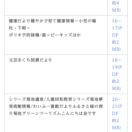
約4
MB)
健康だより健やか子育て健康情報～小児の嘔
16～
吐・下痢～
17(P
ポリオ予防接種/歯ッピーキッズほか
DF
約2
MB)
文芸きくち図書だより
18～
19(P
DF
約2
MB)
シリーズ菊池遺産/人権同和教育シリーズ菊池夢
20～
美術館情報/わいふ一番館だよりふるさと緑の便
21(P
り菊池グリーンツーリズムこんにちは金です
DF
約2
MB)