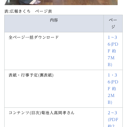
表:広報きくち ページ表
内容
ペー
ジ
全ページ一括ダウンロード
1～3
6(PD
F 約
7M
B)
表紙・行事予定(裏表紙)
1・3
6(PD
F 約
2M
B)
コンテンツ(目次)菊池人髙岡孝さん
2～3
(PDF
約2