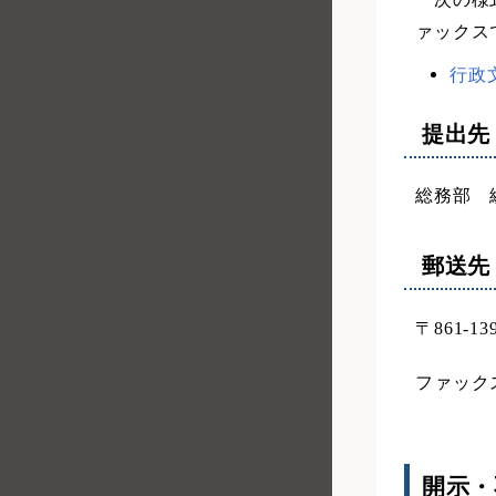
ァックス
行政文
提出先
総務部 
郵送先
〒861
ファックス番
開示・