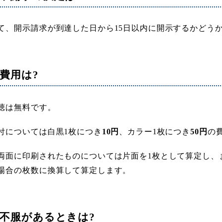
て、開示請求が到達した日から15日以内に開示するかどう
費用は?
聴は無料です。
付については白黒1枚につき
10円
、カラー1枚につき
50円
の
両面に印刷されたものについては片面を1枚として算定し、
場合の枚数に換算して算定します。
不服があるときは?