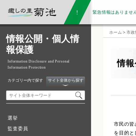
緊急情報は
ありませ
ホーム
>
市政
情報公開・個人情
報保護
情報
Information Disclosure and Personal
Information Protection
カテゴリー内で探す
サイト全体から探す
選挙
市民の皆
監査委員
を目的と