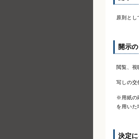
原則とし
開示の
閲覧、視
写しの交
※用紙の
を用いた
決定に