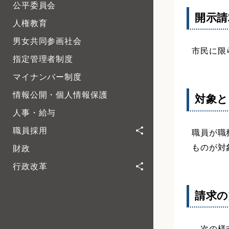
公平委員会
開示請
人権教育
男女共同参画社会
市民に限
指定管理者制度
マイナンバー制度
情報公開・個人情報保護
対象と
人事・給与
職員採用
職員が職
ものが対
財政
行政改革
請求の
次の様式