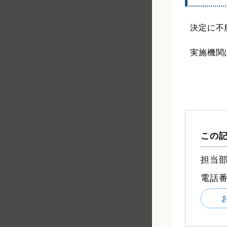
決定に不
実施機関
この
担当部
電話