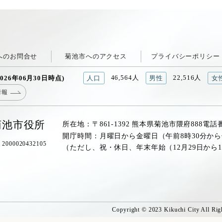
へのお問合せ
菊池市へのアクセス
プライバシーポリシー
46,564人
22,516人
026年06月30日時点)
人口
男性
女
情報
菊池市役所
所在地：〒861-1392 熊本県菊池市隈府888
電話
開庁時間：月曜日から金曜日（午前8時30分から
00020432105
（ただし、祝・休日、年末年始（12月29日から
Copyright © 2023 Kikuchi City All Rig