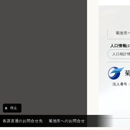
菊池市
人口情報(2
人口統計
法人番号：20
停止
各課直通のお問合せ先
菊池市へのお問合せ