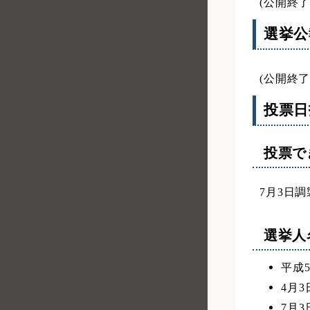
(公開終了
選挙公
(公開終了
投票
投票で
7月3日
選挙人
平成
4月
7月