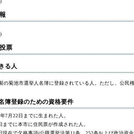
)
報
)
日投票
きる人
調製の菊池市選挙人名簿に登録されている人。ただし、公民
名簿登録のための資格要件
5年7月22日までに生まれた人。
3日までに本市に住民票が作成された人。
3日現在で欠格事項(公職選挙法第11条、252条および政治資