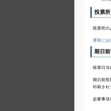
投票所
投票所の
選挙にお
期日前
投票日当
期日前投
印刷され
必要事項