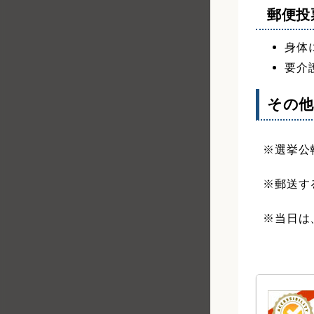
郵便投
身体
要介
その
※選挙公
※郵送す
※当日は