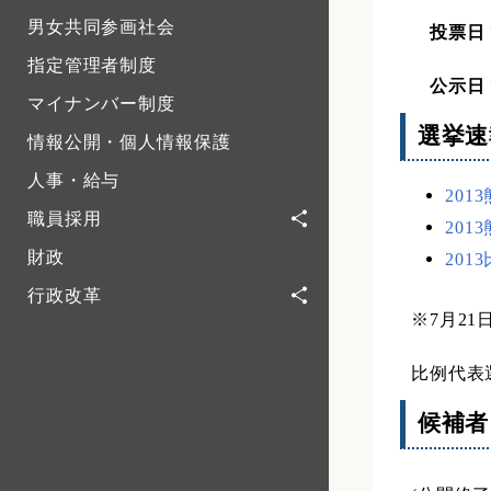
男女共同参画社会
投票日
指定管理者制度
公示日
マイナンバー制度
選挙速
情報公開・個人情報保護
人事・給与
20
職員採用
20
財政
20
行政改革
※7月2
比例代表
候補者