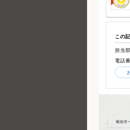
この
担当部
電話
菊池市