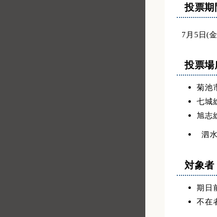
投票期
7月5日(
投票場
菊池
七城
旭志
泗
対象者
期日
不在