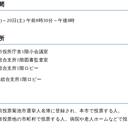
間
金)～20日(土) 午前8時30分～午後8時
所
市役所庁舎1階小会議室
総合支所1階図書監査室
総合支所1階ロビー
水総合支所1階ロビー
前投票菊池市選挙人名簿に登録され、本市で投票する人。
者投票他の市町村で投票する人。病院や老人ホームなどで投