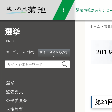
緊急情報は
ありませ
ホーム
>
市政
選挙
Election
20
カテゴリー内で探す
サイト全体から探す
選挙
監査委員
公平委員会
第23
人権教育