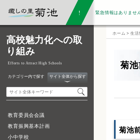
緊急情報は
ありませ
ホーム
>
生活
高校魅力化への取
り組み
菊池
Efforts to Attract High Schools
カテゴリー内で探す
サイト全体から探す
教育委員会会議
教育振興基本計画
菊池
小中学校