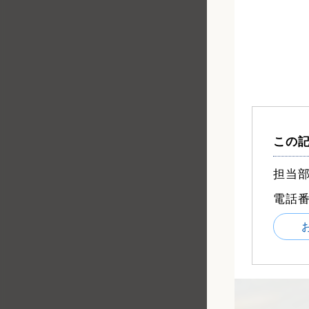
この
担当部
電話