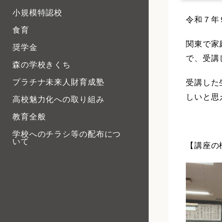
小規模特認校
令和７年
食育
関東で家
奨学金
で、受講
森の学校きくち
受講した
プラチナ未来人財育成塾
しいと思
高校魅力化への取り組み
教育全般
学校へのチラシ等の配布につ
いて
【講座