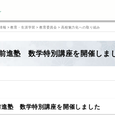
ん
情報
>
教育・生涯学習
>
教育委員会
>
高校魅力化への取り組み
前進塾 数学特別講座を開催しま
前進塾 数学特別講座を開催しました