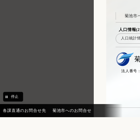
菊池市
人口情報(2
人口統計
法人番号：20
停止
各課直通のお問合せ先
菊池市へのお問合せ