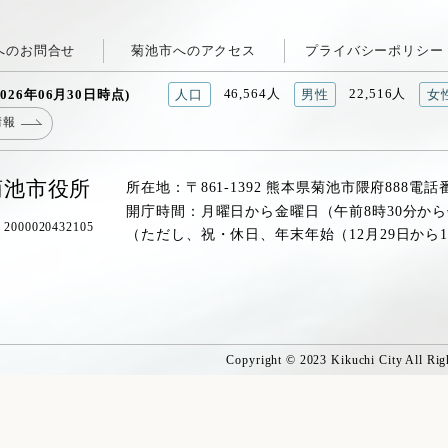
へのお問合せ
菊池市へのアクセス
プライバシーポリシー
46,564人
22,516人
026年06月30日時点)
人口
男性
女
情報
菊池市役所
所在地：〒861-1392 熊本県菊池市隈府888
電話
開庁時間：月曜日から金曜日（午前8時30分から
00020432105
（ただし、祝・休日、年末年始（12月29日から
Copyright © 2023 Kikuchi City All Rig