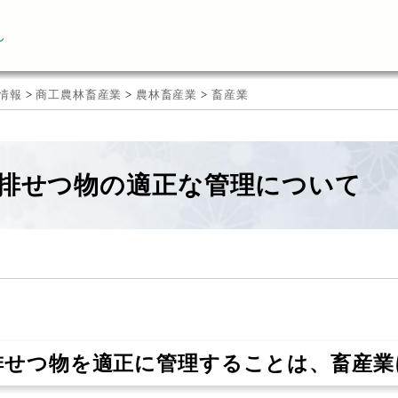
ん
情報
>
商工農林畜産業
>
農林畜産業
>
畜産業
排せつ物の適正な管理について
排せつ物を適正に管理することは、畜産業