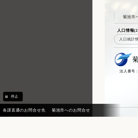
菊池市
人口情報(2
人口統計
法人番号：20
停止
各課直通のお問合せ先
菊池市へのお問合せ