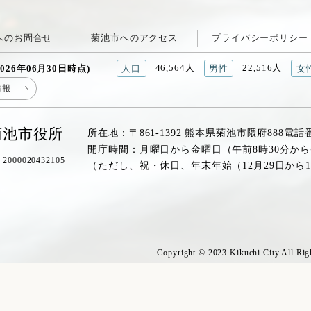
へのお問合せ
菊池市へのアクセス
プライバシーポリシー
46,564人
22,516人
026年06月30日時点)
人口
男性
女
情報
菊池市役所
所在地：〒861-1392 熊本県菊池市隈府888
電話
開庁時間：月曜日から金曜日（午前8時30分から
00020432105
（ただし、祝・休日、年末年始（12月29日から
Copyright © 2023 Kikuchi City All Rig