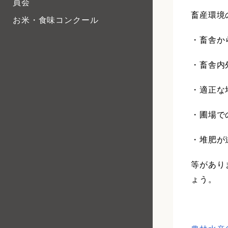
員会
畜産環境
お米・食味コンクール
・畜舎か
・畜舎内
・適正な
・圃場で
・堆肥が
等があり
ょう。