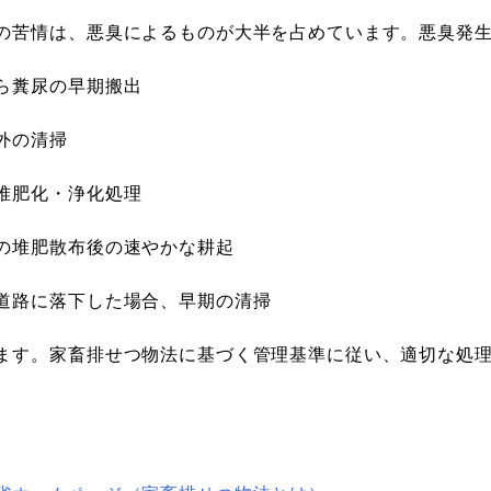
の苦情は、悪臭によるものが大半を占めています。悪臭発
ら糞尿の早期搬出
外の清掃
堆肥化・浄化処理
の堆肥散布後の速やかな耕起
道路に落下した場合、早期の清掃
ます。家畜排せつ物法に基づく管理基準に従い、適切な処