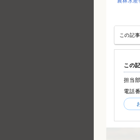
農林水産
この記
この
担当部
電話