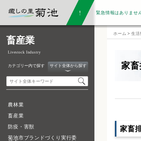
緊急情報は
ありませ
ホーム
>
生活
畜産業
Livestock Industry
家畜
カテゴリー内で探す
サイト全体から探す
農林業
畜産業
防疫・害獣
家畜
菊池市ブランドづくり実行委