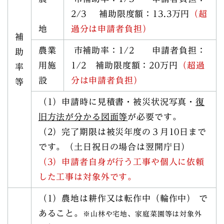
2/3 補助限度額：13.3万円
（超
地
過分は申請者負担）
補
農業
市補助率：1/2 申請者負担：
助
用施
1/2 補助限度額：20万円
（超過
率
設
分は申請者負担）
等
（1）申請時に見積書・被災状況写真・
復
旧方法が分かる図面等
が必要です。
（2）完了期限は被災年度の３月10日まで
です。（土日祝日の場合は翌開庁日）
（3）申請者自身が行う工事や個人に依頼
した工事は対象外です。
（1）農地は耕作又は転作中（輪作中） で
あること。
※山林や宅地、家庭菜園等は対象外