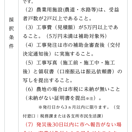
です。
（2）農業用施設(農道・水路等)は、受益
者戸数が2戸以上であること。
採
（3）工事費（見積額）が5万円以上であ
択
ること。（5万円未満は補助対象外）
条
（4）工事発注は市の補助金審査後（交付
件
決定通知後）に実施すること。
（5）工事写真（施工前・施工中・施工
後）と領収書（口座振込は振込依頼書）の
写しを提出すること。
（6）農地の場合は市税に未納が無いこと
（未納がない証明書を提出
）。
※注
※発行日から3ヵ月以内に限ります。（交
付窓口：税務課または各支所市民生活課）
（7）発災後30日以内に市へ報告がない場