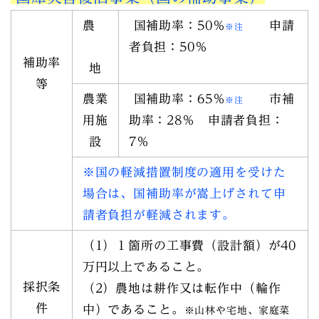
農
国補助率：50％
申請
※注
者負担：50％
補助率
地
等
農業
国補助率：65％
市補
※注
用施
助率：28％ 申請者負担：
設
7％
※国の軽減措置制度の適用を受けた
場合は、国補助率が嵩上げされて申
請者負担が軽減されます。
（1）１箇所の工事費（設計額）が40
万円以上であること。
採択条
（2）農地は耕作又は転作中（輪作
件
中）であること。
※山林や宅地、家庭菜