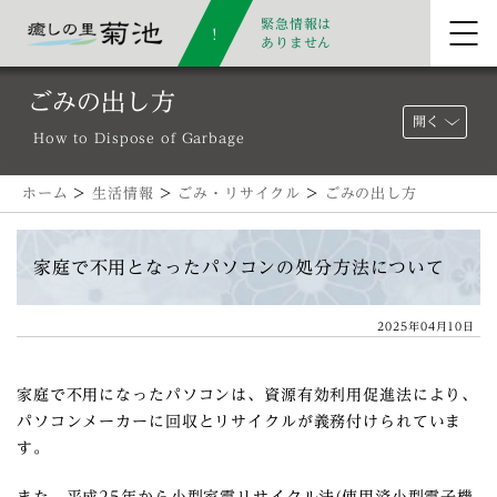
緊急情報は
ありません
ごみの出し方
開く
How to Dispose of Garbage
ホーム
>
生活情報
>
ごみ・リサイクル
>
ごみの出し方
家庭で不⽤となったパソコンの処分⽅法について
2025年04月10日
家庭で不⽤になったパソコンは、資源有効利⽤促進法により、
パソコンメーカーに回収とリサイクルが義務付けられていま
す。