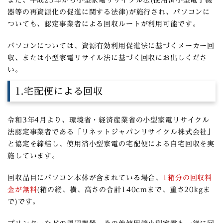
また、平成25年から⼩型家電リサイクル法(使⽤済⼩型電⼦機
器等の再資源化の促進に関する法律)が施⾏され、パソコンに
ついても、認定事業者による回収ルートが利⽤可能です。
パソコンについては、資源有効利⽤促進法に基づくメーカー回
収、または⼩型家電リサイル法に基づく回収にお出しくださ
い。
1.宅配便による回収
令和3年4⽉より、環境省・経済産業省の⼩型家電リサイクル
法認定事業者である「リネットジャパンリサイクル株式会社」
と協定を締結し、使⽤済⼩型家電の宅配便による⾃宅回収を実
施しています。
回収品目にパソコン本体が含まれている場合、
1箱分の回収料
⾦が無料
(箱の縦、横、⾼さの合計140cmまで、重さ20kgま
で)です。