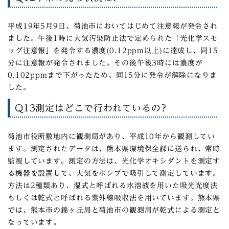
平成19年5月9日、菊池市においてはじめて注意報が発令され
ました。午後1時に大気汚染防止法で定められた「光化学スモ
ッグ注意報」を発令する濃度(0.12ppm以上)に達成し、同15
分に注意報が発令されました。その後午後3時には濃度が
0.102ppmまで下がったため、同15分に発令が解除になりま
した。
Q13測定はどこで行われているの?
菊池市役所敷地内に観測局があり、平成10年から観測してい
ます。測定されたデータは、熊本県環境保全課に送られ、常時
監視しています。測定の方法は、光化学オキシダントを測定す
る機器を設置して、大気をポンプで吸引して測定しています。
方法は2種類あり、湿式と呼ばれる水溶液を用いた吸光光度法
もしくは乾式と呼ばれる紫外線吸収法を用いています。熊本県
では、熊本市の錦ヶ丘局と菊池市の観測局が乾式による測定と
なっています。