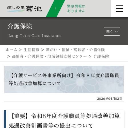
緊急情報は
ありません
介護保険
開く
Long-Term Care Insurance
ホーム
>
生活情報
>
障がい・福祉・高齢者・介護保険
>
高齢者・介護保険・地域包括支援センター
>
介護保険
【介護サービス等事業所向け】令和８年度介護職員
等処遇改善加算について
2026年04月02日
【重要】令和8年度介護職員等処遇改善加算
処遇改善計画書等の提出について