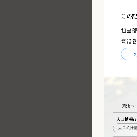
この
担当部
電話
菊池市
人口情報(2
人口統計