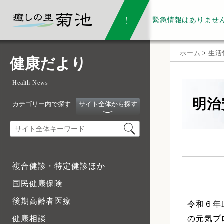
緊急情報は
ありませ
ホーム
>
生活
健康だより
Health News
明治
カテゴリー内で探す
サイト全体から探す
複合健診・特定健診ほか
国民健康保険
後期高齢者医療
令和６年
の元気プ
健康相談