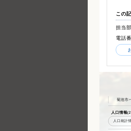
この
担当部
電話
菊池市
人口情報(2
人口統計