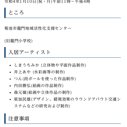
令和4年1月10日(祝・月)午前11時〜午後4時
ところ
菊池市龍門地域活性化支援センター
(旧龍門小学校)
入居アーティスト
しまうちみか (立体物や平面作品制作)
井上あや (水彩画等の制作)
つん(段ボールを使った作品制作)
内田勝弘(絵画の作品制作)
森元嶺(絵画や立体作品の制作)
星加民雄(デザイン、錯視効果のラウンドアバウト交通シ
ステムなどの研究および制作)
注意事項