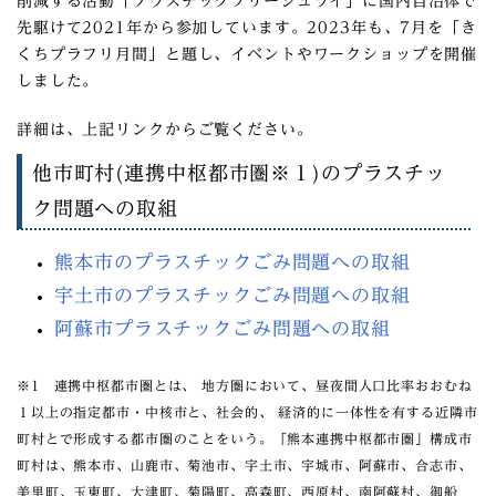
削減する活動「プラスチックフリージュライ」に国内自治体で
先駆けて2021年から参加しています。2023年も、7月を「き
くちプラフリ月間」と題し、イベントやワークショップを開催
しました。
詳細は、上記リンクからご覧ください。
他市町村(連携中枢都市圏※１)のプラスチッ
ク問題への取組
熊本市のプラスチックごみ問題への取組
宇土市のプラスチックごみ問題への取組
阿蘇市プラスチックごみ問題への取組
※1 連携中枢都市圏とは、 地方圏において、昼夜間人口比率おおむね
１以上の指定都市・中核市と、社会的、 経済的に一体性を有する近隣市
町村とで形成する都市圏のことをいう。「熊本連携中枢都市圏」構成市
町村は、熊本市、山鹿市、菊池市、宇土市、宇城市、阿蘇市、合志市、
美里町、玉東町、大津町、菊陽町、高森町、西原村、南阿蘇村、御船