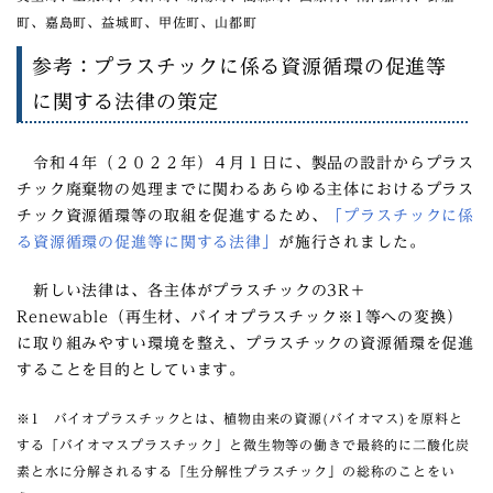
町、嘉島町、益城町、甲佐町、山都町
参考：プラスチックに係る資源循環の促進等
に関する法律の策定
令和４年（２０２２年）４月１日に、製品の設計からプラス
チック廃棄物の処理までに関わるあらゆる主体におけるプラス
チック資源循環等の取組を促進するため、
「プラスチックに係
る資源循環の促進等に関する法律」
が施行されました。
新しい法律は、各主体がプラスチックの3R＋
Renewable（再生材、バイオプラスチック※1等への変換）
に取り組みやすい環境を整え、プラスチックの資源循環を促進
することを目的としています。
※1 バイオプラスチックとは、植物由来の資源(バイオマス)を原料と
する「バイオマスプラスチック」と微生物等の働きで最終的に二酸化炭
素と水に分解されるする「生分解性プラスチック」の総称のことをい