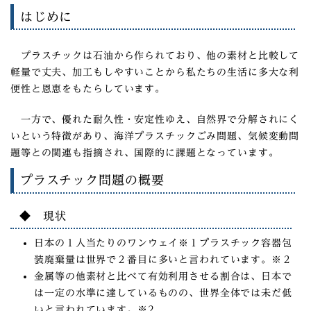
はじめに
プラスチックは石油から作られており、他の素材と比較して
軽量で丈夫、加工もしやすいことから私たちの生活に多大な利
便性と恩恵をもたらしています。
一
方で、優
れた耐久性・安定性ゆえ、自然界で分解されにく
いという特徴があり、海洋プラスチックごみ問題、気候変動問
題等との関連も指摘され、国際的に課題となっています。
プラスチック問題の概要
◆ 現状
日本の１人当たりのワンウェイ※１プラスチック容器包
装廃棄量は世界で２番目に多いと言われています。※２
金属等の他素材と比べて有効利用させる割合は、日本で
は一定の水準に達しているものの、世界全体では未だ低
いと
言われています。※2