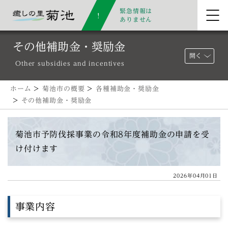
緊急情報は
ありません
その他補助金・奨励金
開く
Other subsidies and incentives
ホーム
>
菊池市の概要
>
各種補助金・奨励金
>
その他補助金・奨励金
菊池市予防伐採事業の令和8年度補助金の申請を受
け付けます
2026年04月01日
事業内容