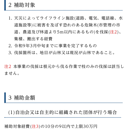
2 補助対象
天災によってライフライン施設(道路、電気、電話線、水
道施設等)に被害を及ぼす恐れのある危険木(市管理の市
道、農道及び林道より5m以内にあるもの)を伐採(
注2
)、
集積、搬出する経費
令和9年3月中旬までに事業を完了するもの
伐採箇所は、地目が山林又は現況が山林であること。
注2
本事業の伐採は根元から伐る作業で枝のみの伐採は該当し
ません。
3 補助金額
(1)自治会又は自主的に組織された団体が行う場合
補助対象経費(
注3
)の10分の9以内で上限30万円