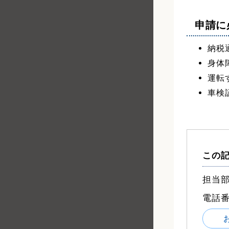
申請に
納税
身体
運転
車検
この
担当部
電話