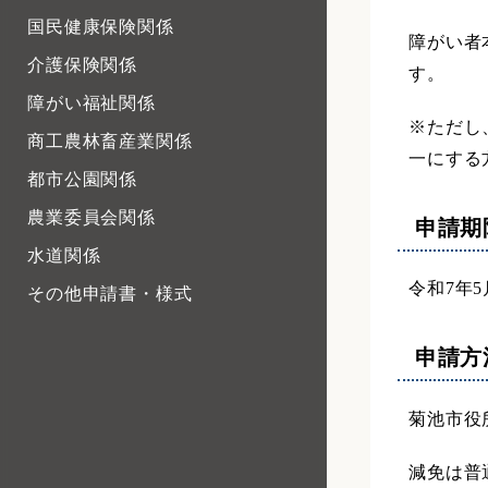
国民健康保険関係
障がい者
介護保険関係
す。
障がい福祉関係
※ただし
商工農林畜産業関係
一にする
都市公園関係
農業委員会関係
申請期
水道関係
令和7年5
その他申請書・様式
申請方
菊池市役
減免は普