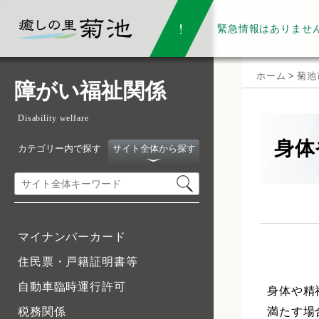
緊急情報は
ありませ
ホーム
>
菊池
障がい福祉関係
Disability welfare
身体
カテゴリー内で探す
サイト全体から探す
マイナンバーカード
住民票・戸籍証明書等
自動車臨時運行許可
身体や精
満たす場
税務関係