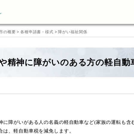
ん
市の概要
>
各種申請書・様式
>
障がい福祉関係
や精神に障がいのある方の軽自動車
神に障がいがある人の名義の軽自動車など(家族の運転も含
合は、軽自動車税を減免します。