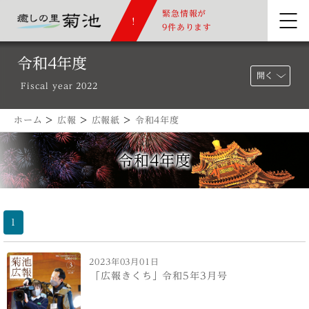
緊急情報が
9件あります
令和4年度
開く
Fiscal year 2022
ホーム
>
広報
>
広報紙
>
令和4年度
令和4年度
1
2023年03月01日
「広報きくち」令和5年3月号