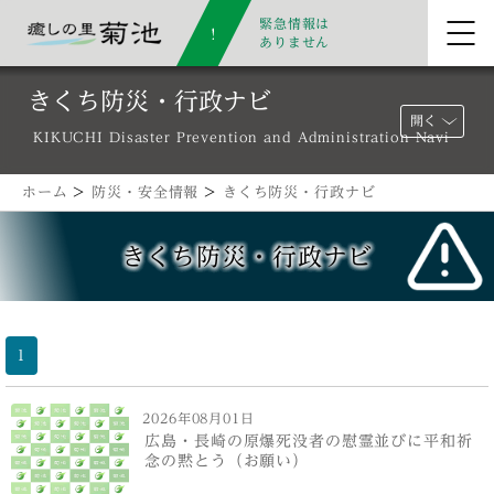
緊急情報は
ありません
きくち防災・行政ナビ
開く
KIKUCHI Disaster Prevention and Administration Navi
ホーム
>
防災・安全情報
>
きくち防災・行政ナビ
きくち防災・行政ナビ
1
2026年08月01日
広島・長崎の原爆死没者の慰霊並びに平和祈
念の黙とう（お願い）