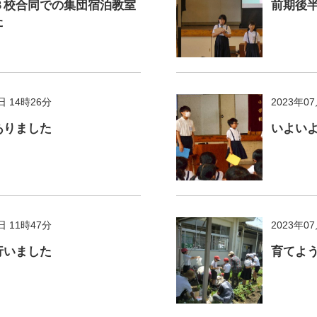
３校合同での集団宿泊教室
前期後
た
日 14時26分
2023年0
ありました
いよい
日 11時47分
2023年0
行いました
育てよ