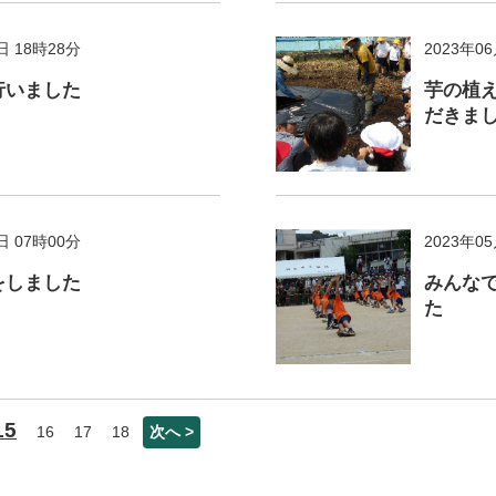
日 18時28分
2023年0
行いました
芋の植
だきま
日 07時00分
2023年0
をしました
みんな
た
15
16
17
18
次へ >