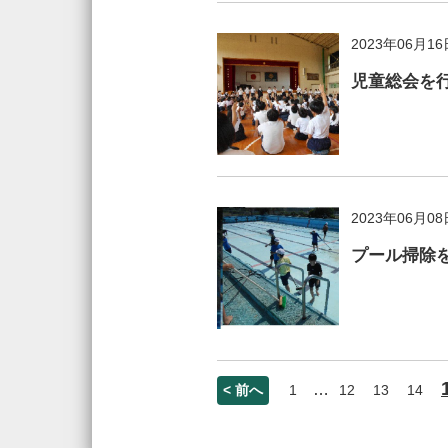
2023年06月16
児童総会を
2023年06月08
プール掃除
…
< 前へ
1
12
13
14