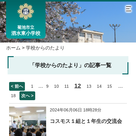
菊池市立
泗水東小学校
ホーム
>
学校からのたより
「学校からのたより」の記事一覧
12
…
…
< 前へ
1
9
10
11
13
14
15
18
次へ >
2024年06月06日 18時28分
コスモス１組と１年生の交流会