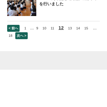
を行いました
12
…
…
< 前へ
1
9
10
11
13
14
15
18
次へ >
菊池市立泗水東小学校 熊本県菊池市泗水町住吉2851番地 電話番号：0968-