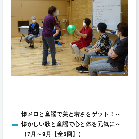
懐メロと童謡で美と若さをゲット！～
懐かしい歌と童謡で心と体を元気に～
（7月～9月【全5回】）