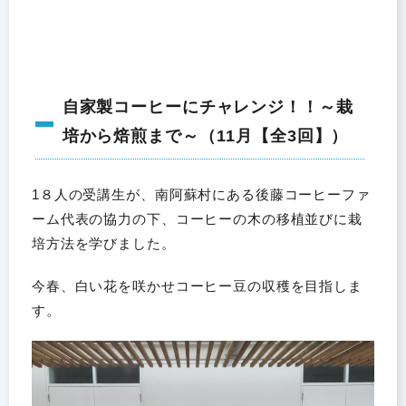
自家製コーヒーにチャレンジ！！～栽
培から焙煎まで～（11月【全3回】）
1８人の受講生が、南阿蘇村にある後藤コーヒーファ
ーム代表の協力の下、コーヒーの木の移植並びに栽
培方法を学びました。
今春、白い花を咲かせコーヒー豆の収穫を目指しま
す。