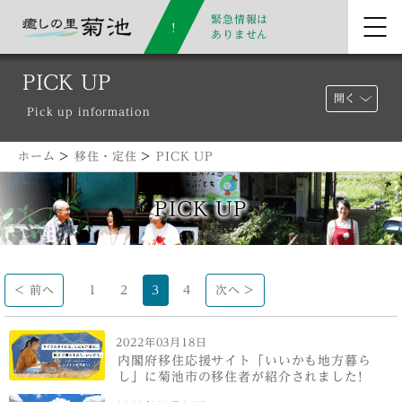
緊急情報は
ありません
PICK UP
開く
Pick up information
ホーム
>
移住・定住
>
PICK UP
PICK UP
< 前へ
1
2
3
4
次へ >
2022年03月18日
内閣府移住応援サイト「いいかも地方暮ら
し」に菊池市の移住者が紹介されました!