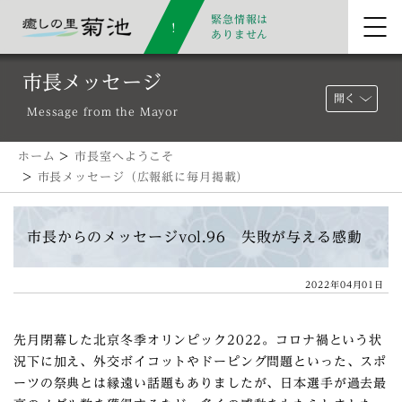
緊急情報は
ありません
市長メッセージ
開く
Message from the Mayor
ホーム
>
市長室へようこそ
>
市長メッセージ（広報紙に毎月掲載）
市長からのメッセージvol.96 失敗が与える感動
2022年04月01日
先月閉幕した北京冬季オリンピック2022。コロナ禍という状
況下に加え、外交ボイコットやドーピング問題といった、スポ
ーツの祭典とは縁遠い話題もありましたが、日本選手が過去最