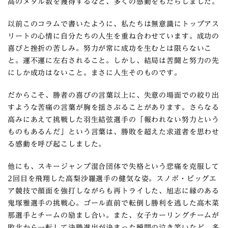
高のメダル数を獲得するなど、多くの感動をもたらしました。
以前このコラムで書いたように、私たちは無意識にトップアス
リートの心情に自分たちの人生を重ね合わせています。成功の
喜びと挫折の苦しみ。努力が常に成功を生むとは限らないこ
と。運不運に左右されること。しかし、結局は苦闘と努力の先
にしか成功はないこと。まさに人生そのものです。
だからこそ、勝者の喜びの言葉以上に、失意の場面での絞り出
すような苦痛の言葉が胸を揺さぶることがあります。さらなる
高みにあえて挑戦した羽生結弦選手の「報われない努力という
ものもあるんだ」という言葉は、勝敗を超えた求道者を思わせ
る感動を呼び起こしました。
他にも、スキージャンプ混合団体で失格という悲痛を克服して
2回目を飛翔した高梨沙羅選手の健気な姿。スノボ・ビッグエ
ア競技で顔面を強打しながらも再トライした、旭志に縁のある
鬼塚雅選手の挑戦心。ゴール直前で転倒し勝利を逃した高木菜
那選手とチームの励まし合い。また、女子カーリングチームが
敗北から一転して決勝進出が決まった瞬間の泣き笑いなど、多