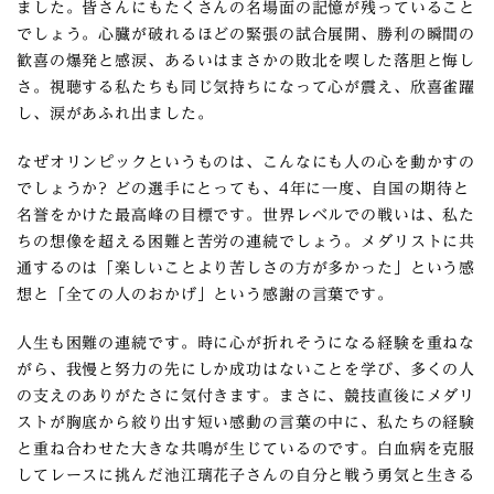
ました。皆さんにもたくさんの名場面の記憶が残っていること
でしょう。心臓が破れるほどの緊張の試合展開、勝利の瞬間の
歓喜の爆発と感涙、あるいはまさかの敗北を喫した落胆と悔し
さ。視聴する私たちも同じ気持ちになって心が震え、欣喜雀躍
し、涙があふれ出ました。
なぜオリンピックというものは、こんなにも人の心を動かすの
でしょうか? どの選手にとっても、4年に一度、自国の期待と
名誉をかけた最高峰の目標です。世界レベルでの戦いは、私た
ちの想像を超える困難と苦労の連続でしょう。メダリストに共
通するのは「楽しいことより苦しさの方が多かった」という感
想と「全ての人のおかげ」という感謝の言葉です。
人生も困難の連続です。時に心が折れそうになる経験を重ねな
がら、我慢と努力の先にしか成功はないことを学び、多くの人
の支えのありがたさに気付きます。まさに、競技直後にメダリ
ストが胸底から絞り出す短い感動の言葉の中に、私たちの経験
と重ね合わせた大きな共鳴が生じているのです。白血病を克服
してレースに挑んだ池江璃花子さんの自分と戦う勇気と生きる