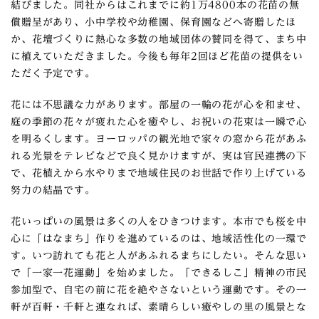
結びました。同社からはこれまでに約1万4800本の花苗の無
償贈呈があり、小中学校や幼稚園、保育園などへ寄贈したほ
か、花壇づくりに熱心な多数の地域団体の賛同を得て、まち中
に植えていただきました。今後も毎年2回ほど花苗の提供をい
ただく予定です。
花には不思議な力があります。部屋の一輪の花が心を和ませ、
庭の季節の花々が疲れた心を癒やし、お祝いの花束は一瞬で心
を明るくします。ヨーロッパの観光地で家々の窓から花があふ
れる光景をテレビなどで良く見かけますが、実は官民連携の下
で、花植えから水やりまで地域住民のお世話で作り上げている
努力の結晶です。
花いっぱいの風景は多くの人をひきつけます。本市でも桜を中
心に「はなまち」作りを進めているのは、地域活性化の一環で
す。いつ訪れても花と人があふれるまちにしたい。そんな思い
で「一家一花運動」を始めました。「できるしこ」精神の市民
参加型で、自宅の前に花を絶やさないという運動です。その一
軒が百軒・千軒と連なれば、素晴らしい癒やしの里の風景とな