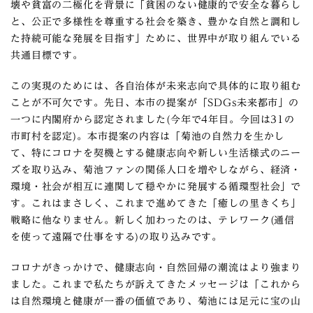
壊や貧富の二極化を背景に「貧困のない健康的で安全な暮らし
と、公正で多様性を尊重する社会を築き、豊かな自然と調和し
た持続可能な発展を目指す」ために、世界中が取り組んでいる
共通目標です。
この実現のためには、各自治体が未来志向で具体的に取り組む
ことが不可欠です。先日、本市の提案が「SDGs未来都市」の
一つに内閣府から認定されました(今年で4年目。今回は31の
市町村を認定)。本市提案の内容は「菊池の自然力を生かし
て、特にコロナを契機とする健康志向や新しい生活様式のニー
ズを取り込み、菊池ファンの関係人口を増やしながら、経済・
環境・社会が相互に連関して穏やかに発展する循環型社会」で
す。これはまさしく、これまで進めてきた「癒しの里きくち」
戦略に他なりません。新しく加わったのは、テレワーク(通信
を使って遠隔で仕事をする)の取り込みです。
コロナがきっかけで、健康志向・自然回帰の潮流はより強まり
ました。これまで私たちが訴えてきたメッセージは「これから
は自然環境と健康が一番の価値であり、菊池には足元に宝の山